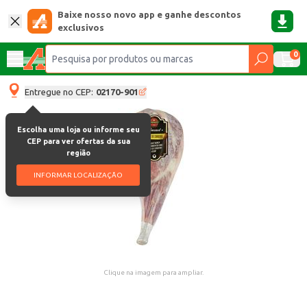
Baixe nosso novo app e ganhe descontos
exclusivos
0
Entregue no CEP:
02170-901
Escolha uma loja ou informe seu
CEP para ver ofertas da sua
região
INFORMAR LOCALIZAÇÃO
Clique na imagem para ampliar.