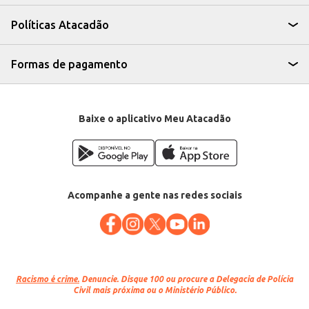
conveniência para o comércio varejista, permitindo um atendimento
eficiente e a oferta de um produto de qualidade. A venda por quilo garante
Políticas Atacadão
um bom custo-benefício, tornando-o uma escolha atrativa para seus
clientes.
Marca: Frimazo
Departamento: Carnes, aves e peixes
Formas de pagamento
Categoria: Ovino e caprino
EAN: 84541
Baixe o aplicativo Meu Atacadão
Acompanhe a gente nas redes sociais
Racismo é crime.
Denuncie. Disque 100 ou procure a Delegacia de Polícia
Civil mais próxima ou o Ministério Público.