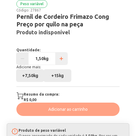
Peso variável
Código:
27867
Pernil de Cordeiro Frimazo Cong
Preço por quilo na peça
Produto indisponível
Quantidade:
Adicione mais:
+
7,50kg
+
15kg
Resumo da compra:
R$ 0,00
Adicionar ao carrinho
Produto de peso variável
O peso aproximado de cada unidade é
1,50kg
. Por ser um