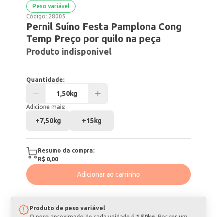
Peso variável
Código:
28005
Pernil Suíno Festa Pamplona Cong
Temp Preço por quilo na peça
Produto indisponível
Quantidade:
Adicione mais:
+
7,50kg
+
15kg
Resumo da compra:
R$ 0,00
Adicionar ao carrinho
Produto de peso variável
O peso aproximado de cada unidade é
1,50kg
. Por ser um