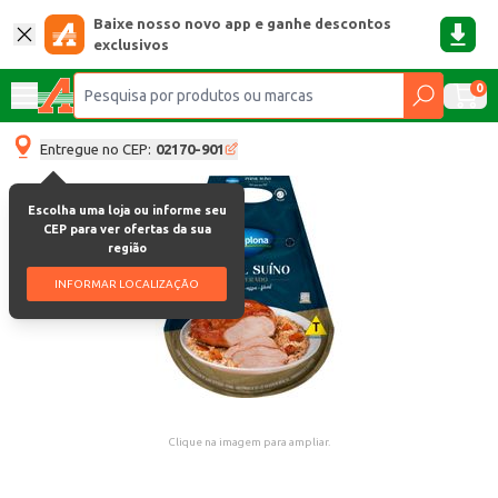
Baixe nosso novo app e ganhe descontos
exclusivos
0
Entregue no CEP:
02170-901
Escolha uma loja ou informe seu
CEP para ver ofertas da sua
região
INFORMAR LOCALIZAÇÃO
Clique na imagem para ampliar.