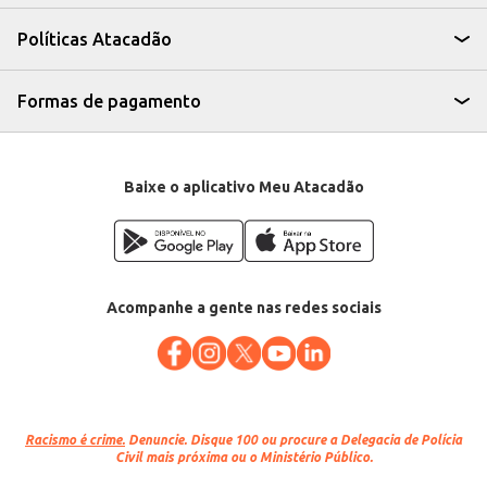
público que busca praticidade e qualidade.
Pode ser utilizado em preparos diversos, como assados, cozidos ou até
Políticas Atacadão
mesmo desfiado para outros pratos.
O Pernil Suíno Temperado Pamplona Congelado oferece praticidade e
sabor, sendo uma escolha eficiente para diversos tipos de estabelecimentos
e eventos. Sua apresentação em peça permite um melhor controle de
Formas de pagamento
porções e um aproveitamento otimizado do produto.
Marca: Pamplona
Departamento: Carnes, aves e peixes
Categoria: Carne suína
EAN: 83086
Baixe o aplicativo Meu Atacadão
Acompanhe a gente nas redes sociais
Racismo é crime.
Denuncie. Disque 100 ou procure a Delegacia de Polícia
Civil mais próxima ou o Ministério Público.