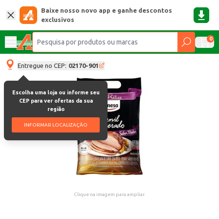
Baixe nosso novo app e ganhe descontos
exclusivos
0
Entregue no CEP:
02170-901
Escolha uma loja ou informe seu
CEP para ver ofertas da sua
região
INFORMAR LOCALIZAÇÃO
Clique na imagem para ampliar.