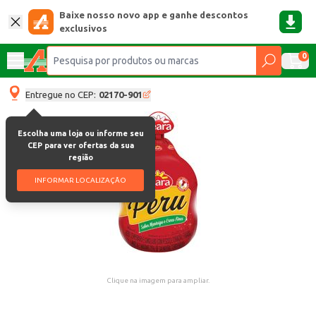
Baixe nosso novo app e ganhe descontos
exclusivos
0
Entregue no CEP:
02170-901
Escolha uma loja ou informe seu
CEP para ver ofertas da sua
região
INFORMAR LOCALIZAÇÃO
Clique na imagem para ampliar.