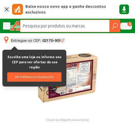
Baixe nosso novo app e ganhe descontos
exclusivos
0
Entregue no CEP:
02170-901
Escolha uma loja ou informe seu
CEP para ver ofertas da sua
região
INFORMAR LOCALIZAÇÃO
Clique na imagem para ampliar.