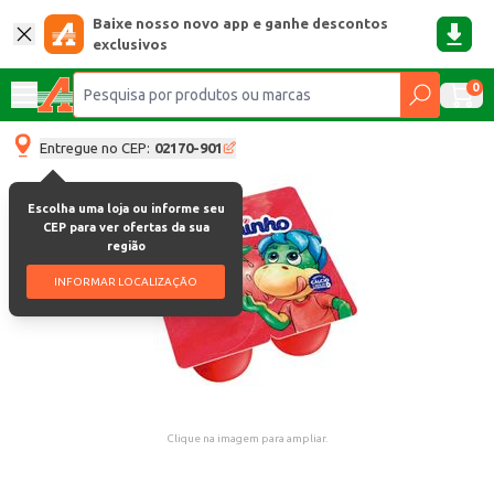
Baixe nosso novo app e ganhe descontos
exclusivos
0
Entregue no CEP:
02170-901
Escolha uma loja ou informe seu
CEP para ver ofertas da sua
região
INFORMAR LOCALIZAÇÃO
Clique na imagem para ampliar.