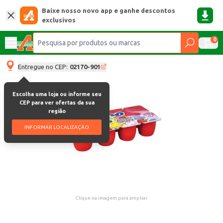
Baixe nosso novo app e ganhe descontos
exclusivos
0
Entregue no CEP:
02170-901
Escolha uma loja ou informe seu
CEP para ver ofertas da sua
região
INFORMAR LOCALIZAÇÃO
Clique na imagem para ampliar.