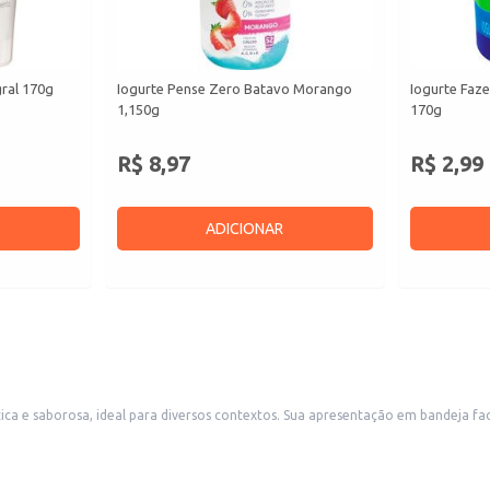
gral 170g
Iogurte Pense Zero Batavo Morango
Iogurte Faze
1,150g
170g
R$ 8,97
R$ 2,99
ADICIONAR
o em bandeja facilita o manuseio e o consumo, sendo uma escolha conveniente para
ão adequada para revenda em mercearias e supermercados, atendendo a demanda por