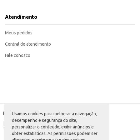
Ofereça como acompanhamento de lanches e cafés da manhã.
Incorpore em cestas de café da manhã ou presentes.
Utilize como ingrediente em receitas, como mousses ou coberturas.
Atendimento
Ideal para revenda em diversos tipos de estabelecimentos comerciais.
O Petit Suisse Itambezinho Morango proporciona praticidade e um sabor ag
a conservação e facilita a apresentação do produto.
Meus pedidos
Marca: Itambezinho
Departamento: Frios e congelados
Categoria: Iogurte
Central de atendimento
Conteúdo: 360g
EAN: 16154944
Fale conosco
Formas de pagamento
Usamos cookies para melhorar a navegação,
desempenho e segurança do site,
personalizar o conteúdo, exibir anúncios e
obter estatísticas. As permissões podem ser