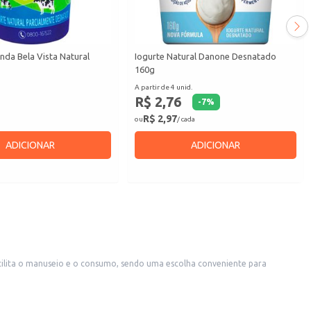
nda Bela Vista Natural
Iogurte Natural Danone Desnatado
160g
A partir de 4 unid.
R$ 2,76
-
7
%
R$ 2,97
ou
/ cada
ADICIONAR
ADICIONAR