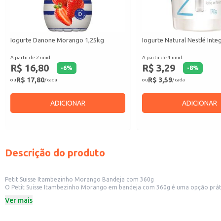
Iogurte Danone Morango 1,25kg
Iogurte Natural Nestlé Inte
A partir de 2 unid.
A partir de 4 unid.
R$ 16,80
R$ 3,29
-
6
%
-
8
%
R$ 17,80
R$ 3,59
ou
/ cada
ou
/ cada
ADICIONAR
ADICIONAR
Descrição do produto
Petit Suisse Itambezinho Morango Bandeja com 360g
O Petit Suisse Itambezinho Morango em bandeja com 360g é uma opção prática e saborosa, ideal para diversos contextos. Sua apresentaçã
estabelecimentos comerciais como padarias, lanchonetes e restaurantes que oferecem sobremesas ou acompanhamentos. Também é uma opç
Ver mais
produtos convenientes e de qualidade.
Dicas de uso:
Sirva como sobremesa em restaurantes e lanchonetes.