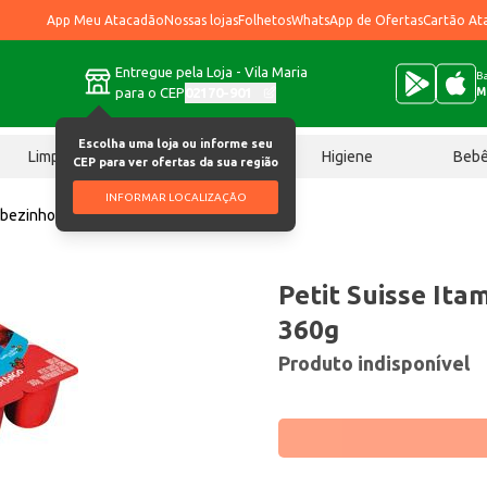
App Meu Atacadão
Nossas lojas
Folhetos
WhatsApp de Ofertas
Cartão At
Entregue pela Loja - Vila Maria
Ba
para o CEP
02170-901
M
Escolha uma loja ou informe seu
Limpeza
Chocolates
Higiene
Beb
CEP para ver ofertas da sua região
INFORMAR LOCALIZAÇÃO
ambezinho Morango 360g
Petit Suisse It
360g
Produto indisponível