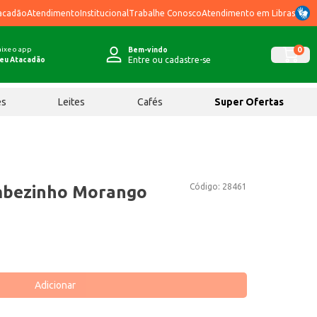
acadão
Atendimento
Institucional
Trabalhe Conosco
Atendimento em Libras
ixe o app
0
Bem-vindo
Entre ou cadastre-se
eu Atacadão
ês
Leites
Cafés
Super Ofertas
Código:
28461
ambezinho Morango
Adicionar