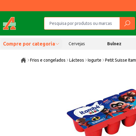
Compre por categoria
Cervejas
Bulnez
Frios e congelados
Lácteos
Iogurte
Petit Suisse It