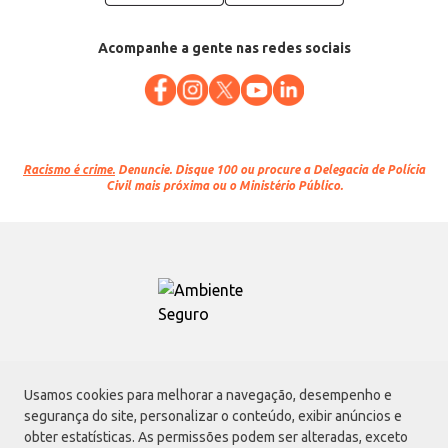
Acompanhe a gente nas redes sociais
Racismo é crime.
Denuncie. Disque 100 ou procure a Delegacia de Polícia
Civil mais próxima ou o Ministério Público.
Atacadão S.A.
Usamos cookies para melhorar a navegação, desempenho e
Avenida Morvan Dias de Figueiredo, 6169, Vila Maria, São Paulo - SP | CEP
segurança do site, personalizar o conteúdo, exibir anúncios e
02170-901 | CNPJ: 75.315.333/0001-09
obter estatísticas. As permissões podem ser alteradas, exceto