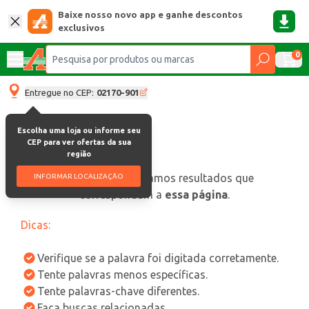
Baixe nosso novo app e ganhe descontos
exclusivos
0
Entregue no CEP:
02170-901
Escolha uma loja ou informe seu
CEP para ver ofertas da sua
região
oops, não encontramos resultados que
INFORMAR LOCALIZAÇÃO
correspondam a
essa página
.
Dicas:
Verifique se a palavra foi digitada corretamente.
Tente palavras menos específicas.
Tente palavras-chave diferentes.
Faça buscas relacionadas.