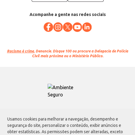
Acompanhe a gente nas redes sociais
Racismo é crime.
Denuncie. Disque 100 ou procure a Delegacia de Polícia
Civil mais próxima ou o Ministério Público.
Atacadão S.A.
Usamos cookies para melhorar a navegação, desempenho e
Avenida Morvan Dias de Figueiredo, 6169, Vila Maria, São Paulo - SP | CEP
segurança do site, personalizar o conteúdo, exibir anúncios e
02170-901 | CNPJ: 75.315.333/0001-09
obter estatísticas. As permissões podem ser alteradas, exceto