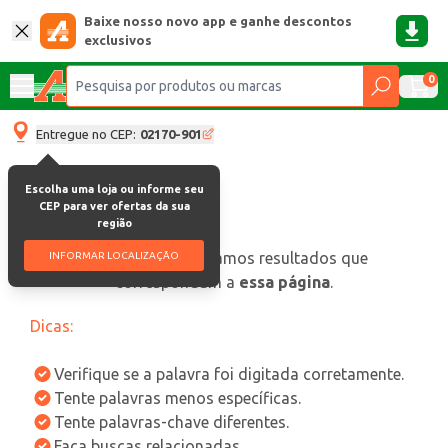
Baixe nosso novo app e ganhe descontos
exclusivos
0
Entregue no CEP:
02170-901
Escolha uma loja ou informe seu
CEP para ver ofertas da sua
região
oops, não encontramos resultados que
INFORMAR LOCALIZAÇÃO
correspondam a
essa página
.
Dicas:
Verifique se a palavra foi digitada corretamente.
Tente palavras menos específicas.
Tente palavras-chave diferentes.
Faça buscas relacionadas.