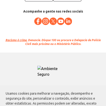
Acompanhe a gente nas redes sociais
Racismo é crime.
Denuncie. Disque 100 ou procure a Delegacia de Polícia
Civil mais próxima ou o Ministério Público.
Atacadão S.A.
Usamos cookies para melhorar a navegação, desempenho e
Avenida Morvan Dias de Figueiredo, 6169, Vila Maria, São Paulo - SP | CEP
segurança do site, personalizar o conteúdo, exibir anúncios e
02170-901 | CNPJ: 75.315.333/0001-09
obter estatísticas. As permissões podem ser alteradas, exceto