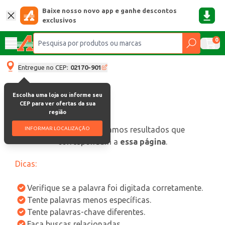
Baixe nosso novo app e ganhe descontos
exclusivos
0
Entregue no CEP:
02170-901
Escolha uma loja ou informe seu
CEP para ver ofertas da sua
região
oops, não encontramos resultados que
INFORMAR LOCALIZAÇÃO
correspondam a
essa página
.
Dicas:
Verifique se a palavra foi digitada corretamente.
Tente palavras menos específicas.
Tente palavras-chave diferentes.
Faça buscas relacionadas.