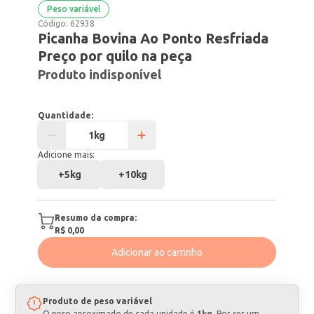
Peso variável
Código:
62938
Picanha Bovina Ao Ponto Resfriada
Preço por quilo na peça
Produto indisponível
Quantidade:
Adicione mais:
+
5kg
+
10kg
Resumo da compra:
R$ 0,00
Adicionar ao carrinho
Produto de peso variável
O peso aproximado de cada unidade é
1kg
. Por ser um