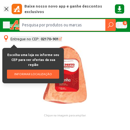
Baixe nosso novo app e ganhe descontos
exclusivos
0
Entregue no CEP:
02170-901
Escolha uma loja ou informe seu
CEP para ver ofertas da sua
região
INFORMAR LOCALIZAÇÃO
Clique na imagem para ampliar.