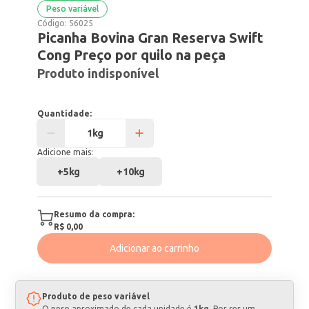
Peso variável
Código:
56025
Picanha Bovina Gran Reserva Swift
Cong Preço por quilo na peça
Produto indisponível
Quantidade:
Adicione mais:
+
5kg
+
10kg
Resumo da compra:
R$ 0,00
Adicionar ao carrinho
Produto de peso variável
O peso aproximado de cada unidade é
1kg
. Por ser um