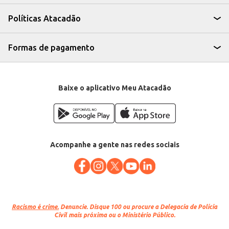
Recomendamos o descongelamento adequado antes do preparo.
A Picanha Bovina Gran Reserva Swift Congelada oferece praticidade e
Políticas Atacadão
sabor incomparável, sendo uma excelente opção para atender às
demandas de seu público e garantir a satisfação dos seus clientes. Sua
procedência e qualidade Swift garantem um produto confiável e de alto
padrão.
Formas de pagamento
Baixe o aplicativo Meu Atacadão
Acompanhe a gente nas redes sociais
Racismo é crime.
Denuncie. Disque 100 ou procure a Delegacia de Polícia
Civil mais próxima ou o Ministério Público.