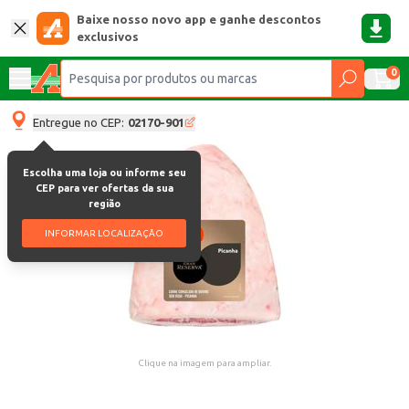
Baixe nosso novo app e ganhe descontos
exclusivos
0
Entregue no CEP:
02170-901
Escolha uma loja ou informe seu
CEP para ver ofertas da sua
região
INFORMAR LOCALIZAÇÃO
Clique na imagem para ampliar.