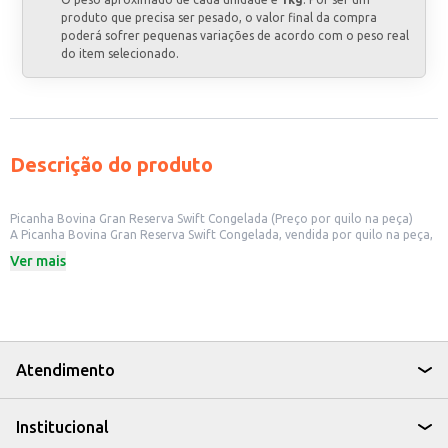
produto que precisa ser pesado, o valor final da compra
poderá sofrer pequenas variações de acordo com o peso real
do item selecionado.
Descrição do produto
Picanha Bovina Gran Reserva Swift Congelada (Preço por quilo na peça)
A Picanha Bovina Gran Reserva Swift Congelada, vendida por quilo na peça,
é uma opção de alta qualidade para o seu negócio. Ideal para restaurantes,
Ver mais
açougues, supermercados e outros estabelecimentos comerciais que
buscam oferecer um produto de excelência aos seus clientes. Sua
apresentação em peça congelada garante a conservação e facilita o
manuseio e armazenamento.
Marca: Swift
Categoria: Carne Bovina
Venda por quilo na peça
Atendimento
Congelada
Dicas de Uso:
Ideal para grelhar, assar ou preparar na churrasqueira.
Institucional
Pode ser utilizada em diferentes cortes, de acordo com a preferência do
cliente.