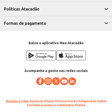
Sirva como prato principal em seu estabelecimento ou em casa.
Combine com acompanhamentos como farofa, arroz e salada.
Políticas Atacadão
A Picanha Suína Nabrasa Perdigão Congelada Temperada oferece
praticidade e sabor, sendo uma opção de qualidade para o seu negócio ou
para o consumo doméstico. Seu pré-temperamento garante um sabor
marcante, facilitando o preparo e otimizando seu tempo.
Formas de pagamento
Baixe o aplicativo Meu Atacadão
Acompanhe a gente nas redes sociais
Racismo é crime.
Denuncie. Disque 100 ou procure a Delegacia de Polícia
Civil mais próxima ou o Ministério Público.