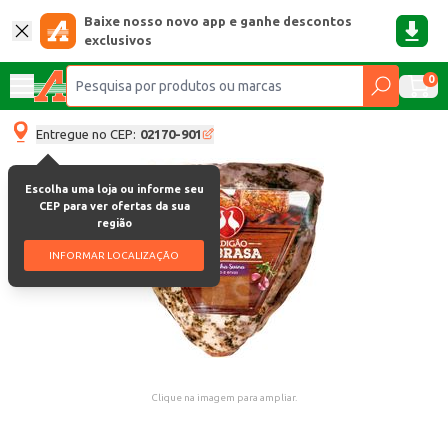
Baixe nosso novo app e ganhe descontos
exclusivos
0
Entregue no CEP:
02170-901
Escolha uma loja ou informe seu
CEP para ver ofertas da sua
região
INFORMAR LOCALIZAÇÃO
Clique na imagem para ampliar.