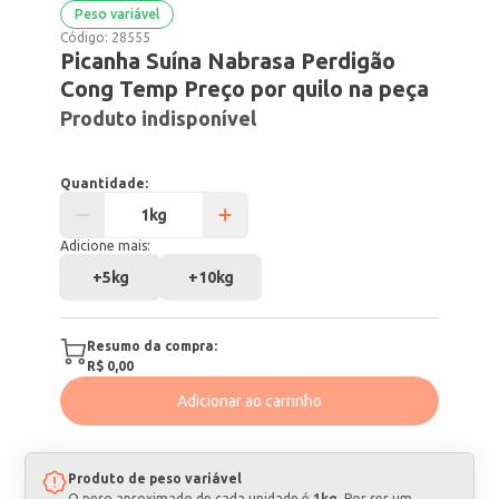
Peso variável
Código:
28555
Picanha Suína Nabrasa Perdigão
Cong Temp Preço por quilo na peça
Produto indisponível
Quantidade:
Adicione mais:
+
5kg
+
10kg
Resumo da compra:
R$ 0,00
Adicionar ao carrinho
Produto de peso variável
O peso aproximado de cada unidade é
1kg
. Por ser um