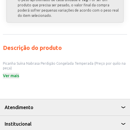
produto que precisa ser pesado, o valor final da compra
poderá sofrer pequenas variações de acordo com o peso real
do item selecionado.
Descrição do produto
Picanha Suína Nabrasa Perdigão Congelada Temperada (Preço por quilo na
peça)
A Picanha Suína Nabrasa Perdigão Congelada Temperada é vendida por
Ver mais
quilo, na peça. Ideal para estabelecimentos comerciais como restaurantes,
churrascarias e açougues, também é uma opção prática para o uso
doméstico, permitindo o preparo de refeições saborosas e convenientes. A
pré-temperagem facilita o preparo, reduzindo o tempo na cozinha.
Marca: Perdigão
Categoria: Carne Suína
Venda por quilo, na peça.
Atendimento
Congelada
Temperada
Dicas de Uso:
Institucional
Ideal para assar em forno convencional ou churrasqueira.
Pode ser grelhada ou preparada em frigideira.