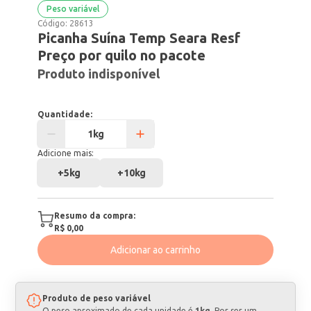
Peso variável
Código:
28613
Picanha Suína Temp Seara Resf
Preço por quilo no pacote
Produto indisponível
Quantidade:
Adicione mais:
+
5kg
+
10kg
Resumo da compra:
R$ 0,00
Adicionar ao carrinho
Produto de peso variável
O peso aproximado de cada unidade é
1kg
. Por ser um