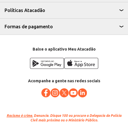
grandes quantidades para eventos.
A Picanha Suína Temperada Seara oferece um produto de qualidade,
Políticas Atacadão
pronto para o preparo, contribuindo para a eficiência e o sucesso do seu
negócio, seja na revenda ou no preparo de seus pratos. Sua praticidade e o
sabor da marca Seara garantem uma experiência positiva para seus
clientes.
Formas de pagamento
Marca: Seara
Departamento: Carnes, aves e peixes
Categoria: Carne suína
EAN: 83437
Baixe o aplicativo Meu Atacadão
Acompanhe a gente nas redes sociais
Racismo é crime.
Denuncie. Disque 100 ou procure a Delegacia de Polícia
Civil mais próxima ou o Ministério Público.