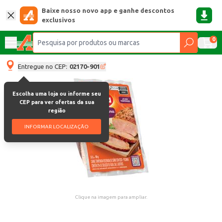
Baixe nosso novo app e ganhe descontos
exclusivos
0
Entregue no CEP:
02170-901
Escolha uma loja ou informe seu
CEP para ver ofertas da sua
região
INFORMAR LOCALIZAÇÃO
Clique na imagem para ampliar.