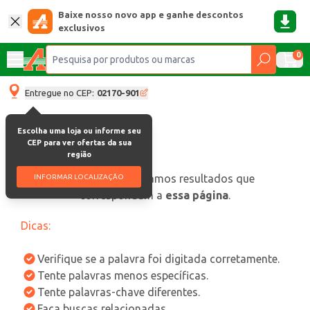
Baixe nosso novo app e ganhe descontos
exclusivos
0
Entregue no CEP:
02170-901
Escolha uma loja ou informe seu
CEP para ver ofertas da sua
região
oops, não encontramos resultados que
INFORMAR LOCALIZAÇÃO
correspondam a
essa página
.
Dicas:
Verifique se a palavra foi digitada corretamente.
Tente palavras menos específicas.
Tente palavras-chave diferentes.
Faça buscas relacionadas.