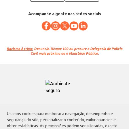
Acompanhe a gente nas redes sociais
Racismo é crime.
Denuncie. Disque 100 ou procure a Delegacia de Polícia
Civil mais próxima ou o Ministério Público.
Atacadão S.A.
Usamos cookies para melhorar a navegação, desempenho e
Avenida Morvan Dias de Figueiredo, 6169, Vila Maria, São Paulo - SP | CEP
segurança do site, personalizar o conteúdo, exibir anúncios e
02170-901 | CNPJ: 75.315.333/0001-09
obter estatísticas. As permissões podem ser alteradas, exceto