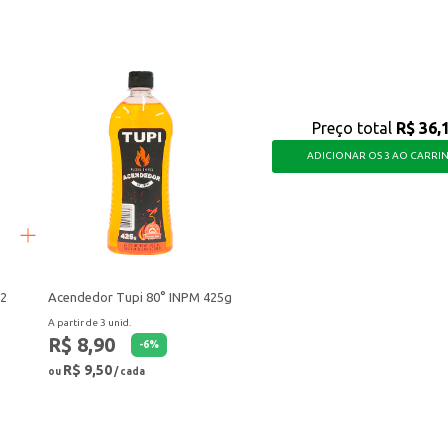
Preço total
R$ 36,
ADICIONAR OS 3 AO CARRI
 2
Acendedor Tupi 80° INPM 425g
A partir de 3 unid.
R$ 8,90
-
6
%
R$ 9,50
ou
/ cada