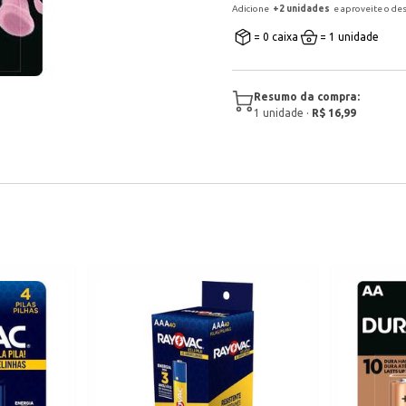
Adicione
+
2
unidade
s
e aproveite o de
= 0 caixa
= 1 unidade
Resumo da compra:
1
unidade
·
R$ 16,99