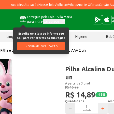
App Meu Atacadão
Nossas lojas
Folhetos
WhatsApp de Ofertas
Cartão At
Entregue pela Loja - Vila Maria
Ba
para o CEP
02170-901
M
Escolha uma loja ou informe seu
Limpeza
Chocolates
Higiene
Beb
CEP para ver ofertas da sua região
INFORMAR LOCALIZAÇÃO
Pilha e bateria
Pilha Alcalina Duracell Palito AAA 2 un
Pilha Alcalina D
un
A partir de 3 unid.
R$ 16,99
R$ 14,89
-
12
%
Quantidade:
Adic
unidade