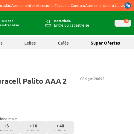
acadão
Atendimento
Institucional
Trabalhe Conosco
Atendimento em Libras
ixe o app
0
Bem-vindo
Entre ou cadastre-se
eu Atacadão
ês
Leites
Cafés
Super Ofertas
Código:
28695
uracell Palito AAA 2
ione mais:
+
5
+
10
+
48
unidades
unidades
unidades