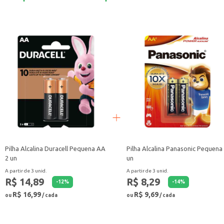
Pilha Alcalina Duracell Pequena AA
Pilha Alcalina Panasonic Pequena
2 un
un
A partir de 3 unid.
A partir de 3 unid.
R$ 14,89
R$ 8,29
-
12
%
-
14
%
R$ 16,99
R$ 9,69
ou
/ cada
ou
/ cada