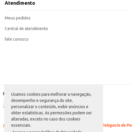
Atendimento
Meus pedidos
Central de atendimento
Fale conosco
Formas de pagamento
Usamos cookies para melhorar a navegação,
desempenho e segurança do site,
personalizar o conteúdo, exibir anúncios e
obter estatísticas. As permissões podem ser
alteradas, exceto no caso dos cookies
Racismo é crime.
Denuncie. Disque 100 ou procure a Delegacia de Polí
essenciais.