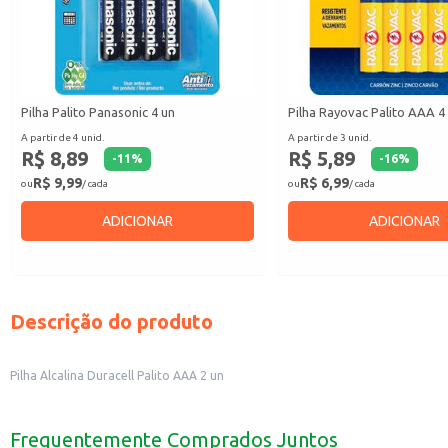
Pilha Palito Panasonic 4 un
Pilha Rayovac Palito AAA 4
A partir de 4 unid.
A partir de 3 unid.
R$ 8,89
R$ 5,89
-
11
%
-
16
%
R$ 9,99
R$ 6,99
ou
/ cada
ou
/ cada
ADICIONAR
ADICIONAR
Descrição do produto
Pilha Alcalina Duracell Palito AAA 2 un
Frequentemente Comprados Juntos