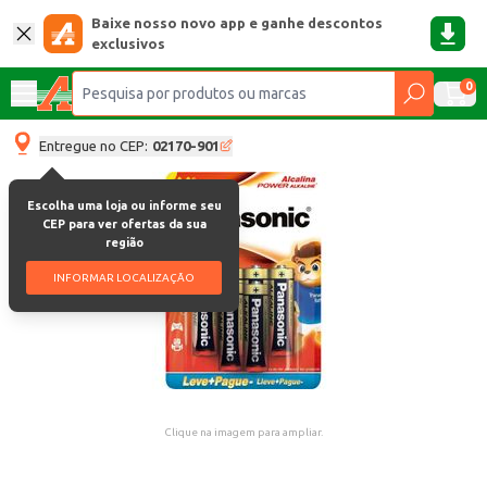
Baixe nosso novo app e ganhe descontos
exclusivos
0
Entregue no CEP:
02170-901
Escolha uma loja ou informe seu
CEP para ver ofertas da sua
região
INFORMAR LOCALIZAÇÃO
Clique na imagem para ampliar.