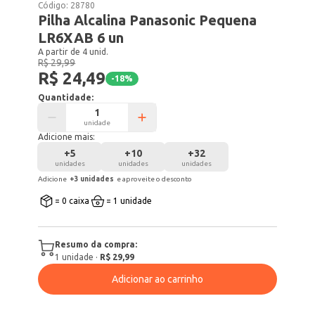
Código:
28780
Pilha Alcalina Panasonic Pequena
LR6XAB 6 un
A partir de 4 unid.
R$ 29,99
R$ 24,49
-
18
%
Quantidade:
unidade
Adicione mais:
+
5
+
10
+
32
unidades
unidades
unidades
Adicione
+
3
unidade
s
e aproveite o desconto
= 0 caixa
= 1 unidade
Resumo da compra:
1
unidade
·
R$ 29,99
Adicionar ao carrinho