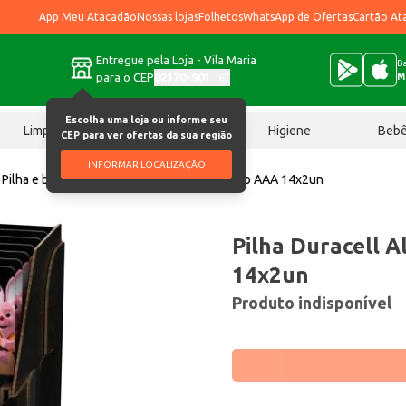
App Meu Atacadão
Nossas lojas
Folhetos
WhatsApp de Ofertas
Cartão At
Entregue pela Loja - Vila Maria
Ba
para o CEP
02170-901
M
Escolha uma loja ou informe seu
Limpeza
Chocolates
Higiene
Beb
CEP para ver ofertas da sua região
INFORMAR LOCALIZAÇÃO
Pilha e bateria
Pilha Duracell Alcalina Palito AAA 14x2un
Pilha Duracell A
14x2un
Produto indisponível