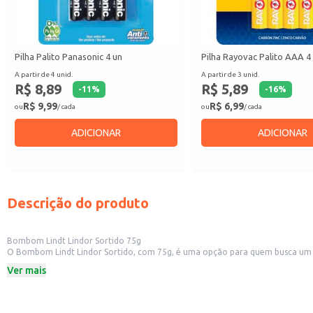
Pilha Palito Panasonic 4 un
Pilha Rayovac Palito AAA 4
A partir de 4 unid.
A partir de 3 unid.
R$ 8,89
R$ 5,89
-
11
%
-
16
%
R$ 9,99
R$ 6,99
ou
/ cada
ou
/ cada
ADICIONAR
ADICIONAR
Descrição do produto
Bombom Lindt Lindor Sortido 75g
O Bombom Lindt Lindor Sortido, com 75g, é uma opção para quem busca um c
Dicas de Uso:
Ver mais
Perfeito para presentear em ocasiões especiais.
Ideal para ter em casa e oferecer aos visitantes.
Uma ótima opção para quem aprecia chocolates finos.
Com o Bombom Lindt Lindor Sortido, você tem a combinação de um chocola