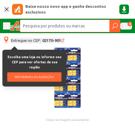
Baixe nosso novo app e ganhe descontos
exclusivos
0
Entregue no CEP:
02170-901
Escolha uma loja ou informe seu
CEP para ver ofertas da sua
região
INFORMAR LOCALIZAÇÃO
Clique na imagem para ampliar.