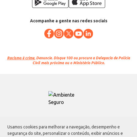
Acompanhe a gente nas redes sociais
Racismo é crime.
Denuncie. Disque 100 ou procure a Delegacia de Polícia
Civil mais próxima ou o Ministério Público.
Atacadão S.A.
Usamos cookies para melhorar a navegação, desempenho e
Avenida Morvan Dias de Figueiredo, 6169, Vila Maria, São Paulo - SP | CEP
segurança do site, personalizar o conteúdo, exibir anúncios e
02170-901 | CNPJ: 75.315.333/0001-09