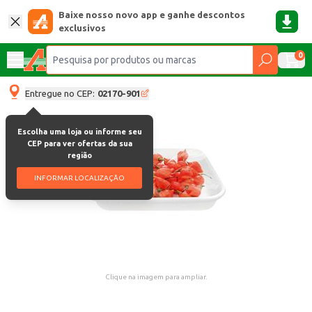
Baixe nosso novo app e ganhe descontos
exclusivos
0
Entregue no CEP:
02170-901
Escolha uma loja ou informe seu
CEP para ver ofertas da sua
região
INFORMAR LOCALIZAÇÃO
Clique na imagem para ampliar.