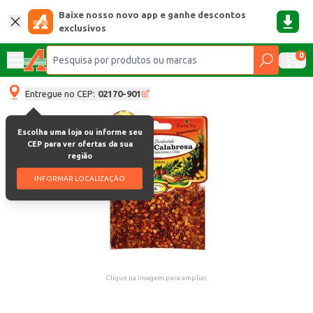
Baixe nosso novo app e ganhe descontos
exclusivos
0
Entregue no CEP:
02170-901
Escolha uma loja ou informe seu
CEP para ver ofertas da sua
região
INFORMAR LOCALIZAÇÃO
Clique na imagem para ampliar.