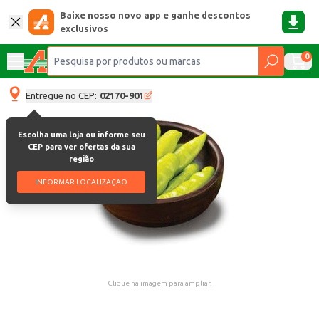
Baixe nosso novo app e ganhe descontos
exclusivos
0
Entregue no CEP:
02170-901
Escolha uma loja ou informe seu
CEP para ver ofertas da sua
região
INFORMAR LOCALIZAÇÃO
Clique na imagem para ampliar.