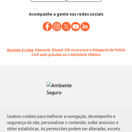
Acompanhe a gente nas redes sociais
Racismo é crime.
Denuncie. Disque 100 ou procure a Delegacia de Polícia
Civil mais próxima ou o Ministério Público.
Atacadão S.A.
Usamos cookies para melhorar a navegação, desempenho e
Avenida Morvan Dias de Figueiredo, 6169, Vila Maria, São Paulo - SP | CEP
segurança do site, personalizar o conteúdo, exibir anúncios e
02170-901 | CNPJ: 75.315.333/0001-09
obter estatísticas. As permissões podem ser alteradas, exceto