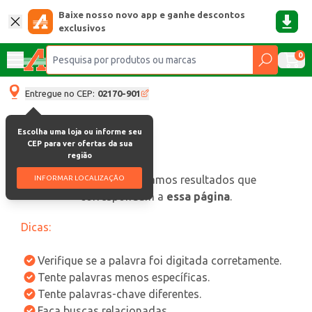
Baixe nosso novo app e ganhe descontos
exclusivos
0
Entregue no CEP:
02170-901
Escolha uma loja ou informe seu
CEP para ver ofertas da sua
região
oops, não encontramos resultados que
INFORMAR LOCALIZAÇÃO
correspondam a
essa página
.
Dicas:
Verifique se a palavra foi digitada corretamente.
Tente palavras menos específicas.
Tente palavras-chave diferentes.
Faça buscas relacionadas.