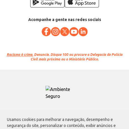
Acompanhe a gente nas redes sociais
Racismo é crime.
Denuncie. Disque 100 ou procure a Delegacia de Polícia
Civil mais próxima ou o Ministério Público.
Atacadão S.A.
Usamos cookies para melhorar a navegação, desempenho e
Avenida Morvan Dias de Figueiredo, 6169, Vila Maria, São Paulo - SP | CEP
segurança do site, personalizar o conteúdo, exibir anúncios e
02170-901 | CNPJ: 75.315.333/0001-09