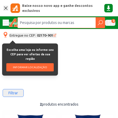
Baixe nosso novo app e ganhe descontos
exclusivos
0
Entregue no CEP:
02170-901
Escolha uma loja ou informe seu
Pipicat
CEP para ver ofertas da sua
região
Pipicat
INFORMAR LOCALIZAÇÃO
Filtrar
2
produtos encontrados