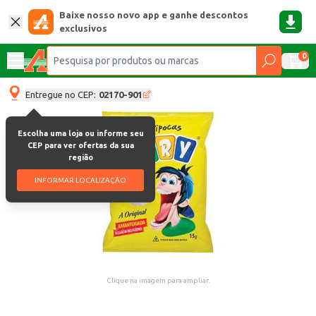
Baixe nosso novo app e ganhe descontos
exclusivos
0
Entregue no CEP:
02170-901
Escolha uma loja ou informe seu
CEP para ver ofertas da sua
região
INFORMAR LOCALIZAÇÃO
Clique na imagem para ampliar.