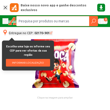
Baixe nosso novo app e ganhe descontos
exclusivos
0
Entregue no CEP:
02170-901
Escolha uma loja ou informe seu
CEP para ver ofertas da sua
região
INFORMAR LOCALIZAÇÃO
Clique na imagem para ampliar.