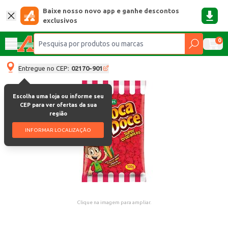
Baixe nosso novo app e ganhe descontos
exclusivos
0
Entregue no CEP:
02170-901
Escolha uma loja ou informe seu
CEP para ver ofertas da sua
região
INFORMAR LOCALIZAÇÃO
Clique na imagem para ampliar.