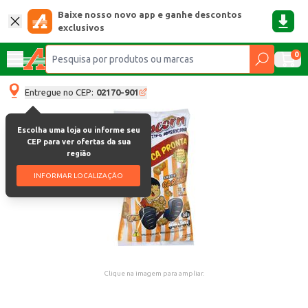
Baixe nosso novo app e ganhe descontos
exclusivos
0
Entregue no CEP:
02170-901
Escolha uma loja ou informe seu
CEP para ver ofertas da sua
região
INFORMAR LOCALIZAÇÃO
Clique na imagem para ampliar.