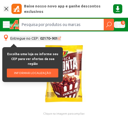
Baixe nosso novo app e ganhe descontos
exclusivos
0
Entregue no CEP:
02170-901
Escolha uma loja ou informe seu
CEP para ver ofertas da sua
região
INFORMAR LOCALIZAÇÃO
Clique na imagem para ampliar.