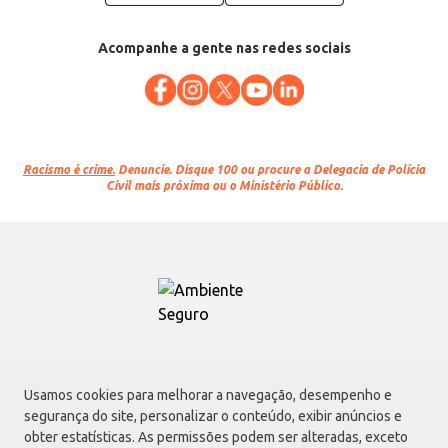
Acompanhe a gente nas redes sociais
Racismo é crime.
Denuncie. Disque 100 ou procure a Delegacia de Polícia
Civil mais próxima ou o Ministério Público.
Atacadão S.A.
Usamos cookies para melhorar a navegação, desempenho e
Avenida Morvan Dias de Figueiredo, 6169, Vila Maria, São Paulo - SP | CEP
segurança do site, personalizar o conteúdo, exibir anúncios e
02170-901 | CNPJ: 75.315.333/0001-09
obter estatísticas. As permissões podem ser alteradas, exceto