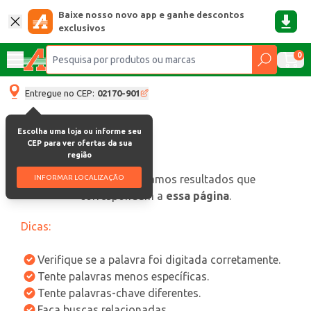
Baixe nosso novo app e ganhe descontos
exclusivos
0
Entregue no CEP:
02170-901
Escolha uma loja ou informe seu
CEP para ver ofertas da sua
região
oops, não encontramos resultados que
INFORMAR LOCALIZAÇÃO
correspondam a
essa página
.
Dicas:
Verifique se a palavra foi digitada corretamente.
Tente palavras menos específicas.
Tente palavras-chave diferentes.
Faça buscas relacionadas.