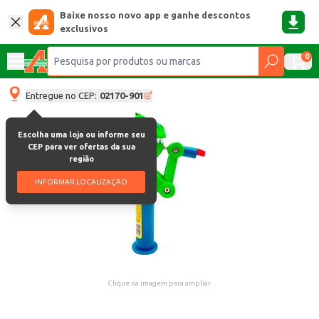
Baixe nosso novo app e ganhe descontos
exclusivos
0
Entregue no CEP:
02170-901
Escolha uma loja ou informe seu
CEP para ver ofertas da sua
região
INFORMAR LOCALIZAÇÃO
Clique na imagem para ampliar.