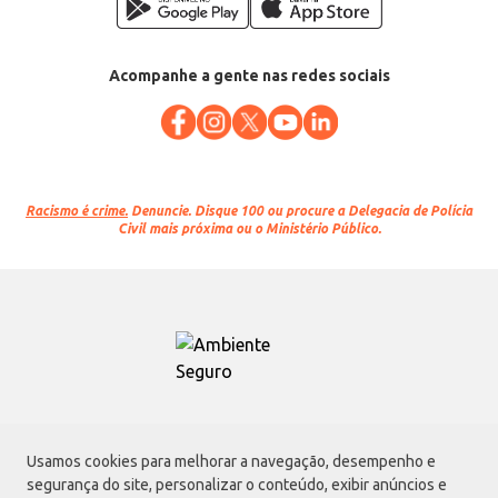
Acompanhe a gente nas redes sociais
Racismo é crime.
Denuncie. Disque 100 ou procure a Delegacia de Polícia
Civil mais próxima ou o Ministério Público.
Atacadão S.A.
Usamos cookies para melhorar a navegação, desempenho e
Avenida Morvan Dias de Figueiredo, 6169, Vila Maria, São Paulo - SP | CEP
segurança do site, personalizar o conteúdo, exibir anúncios e
02170-901 | CNPJ: 75.315.333/0001-09