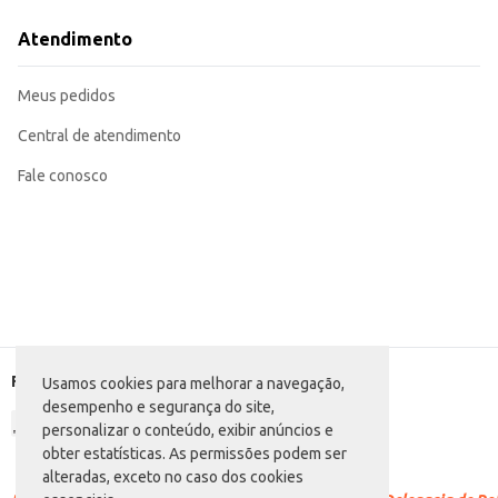
Ideal para revenda em lojas de doces, supermercados e outros comércios vare
Perfeito para compor kits de festas e eventos.
Atendimento
Pode ser utilizado como brinde em ações promocionais.
Os Pirulitos Neugebauer BaBoom oferecem praticidade e variedade, sendo u
Meus pedidos
Central de atendimento
Fale conosco
Formas de pagamento
Usamos cookies para melhorar a navegação,
desempenho e segurança do site,
personalizar o conteúdo, exibir anúncios e
obter estatísticas. As permissões podem ser
alteradas, exceto no caso dos cookies