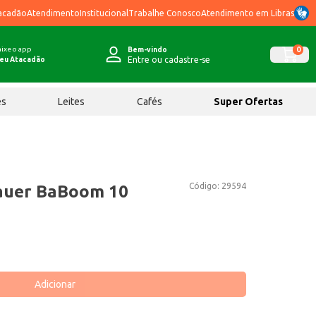
acadão
Atendimento
Institucional
Trabalhe Conosco
Atendimento em Libras
ixe o app
0
Bem-vindo
Entre ou cadastre-se
eu Atacadão
ês
Leites
Cafés
Super Ofertas
Código:
29594
bauer BaBoom 10
Adicionar