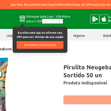
App Meu Atacadão
Nossas lojas
Folhetos
WhatsApp de Ofertas
Cartão At
Entregue pela Loja - Vila Maria
Ba
para o CEP
02170-901
M
Escolha uma loja ou informe seu
Limpeza
Chocolates
Higiene
Beb
CEP para ver ofertas da sua região
INFORMAR LOCALIZAÇÃO
 BaBoom 10 Sortido 50 un
Pirulito Neuge
Sortido 50 un
Produto indisponível