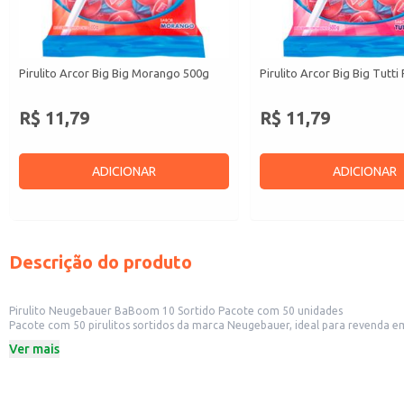
Pirulito Arcor Big Big Morango 500g
Pirulito Arcor Big Big Tutti
R$ 11,79
R$ 11,79
ADICIONAR
ADICIONAR
Descrição do produto
Pirulito Neugebauer BaBoom 10 Sortido Pacote com 50 unidades
Pacote com 50 pirulitos sortidos da marca Neugebauer, ideal para revenda 
garantindo opções para diferentes paladares. A embalagem prática facilit
Ver mais
Marca: Neugebauer
Quantidade: 50 unidades por pacote
Sabor: Sortido
Dicas de Uso: