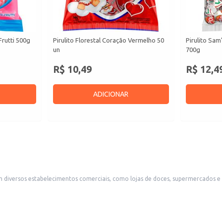
 Frutti 500g
Pirulito Florestal Coração Vermelho 50
Pirulito Sa
un
700g
R$ 10,49
R$ 12,4
ADICIONAR
em diversos estabelecimentos comerciais, como lojas de doces, supermercados 
a o manuseio e armazenamento do produto.