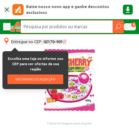
Baixe nosso novo app e ganhe descontos
exclusivos
0
Entregue no CEP:
02170-901
Escolha uma loja ou informe seu
CEP para ver ofertas da sua
região
INFORMAR LOCALIZAÇÃO
Clique na imagem para ampliar.