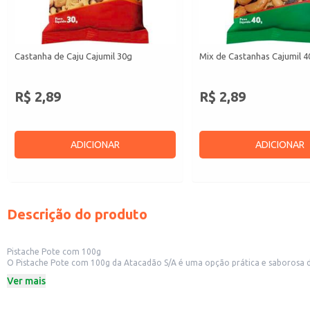
Castanha de Caju Cajumil 30g
Mix de Castanhas Cajumil 4
R$ 2,89
R$ 2,89
ADICIONAR
ADICIONAR
Descrição do produto
Pistache Pote com 100g
O Pistache Pote com 100g da Atacadão S/A é uma opção prática e saborosa d
conservação do produto.
Ver mais
Embalagem: Pote de 100g
Marca: Atacadão S/A
Categoria: Fruta seca e processada