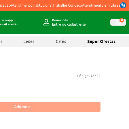
acadão
Atendimento
Institucional
Trabalhe Conosco
Atendimento em Libras
ixe o app
0
Bem-vindo
Entre ou cadastre-se
eu Atacadão
ês
Leites
Cafés
Super Ofertas
Código:
46622
Adicionar