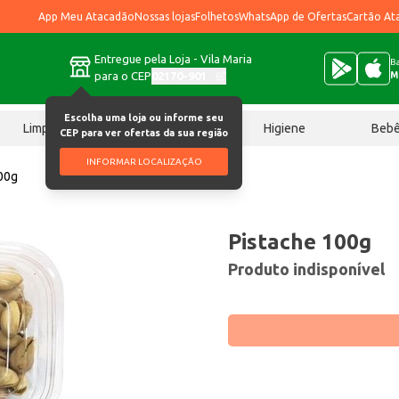
App Meu Atacadão
Nossas lojas
Folhetos
WhatsApp de Ofertas
Cartão At
Entregue pela Loja - Vila Maria
Ba
para o CEP
02170-901
M
Escolha uma loja ou informe seu
Limpeza
Chocolates
Higiene
Beb
CEP para ver ofertas da sua região
INFORMAR LOCALIZAÇÃO
00g
Pistache 100g
Produto indisponível