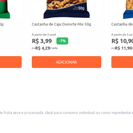
0g
Castanha de Caju Dunorte Mix 50g
Castanha de
A partir de 3 unid.
A partir de 3 un
R$ 3,99
R$ 10,9
-
7
%
R$ 4,29
R$ 11,90
ou
/ cada
ou
/
ADICIONAR
e fruta seca e processada. Ideal para consumo individual ou como ingrediente