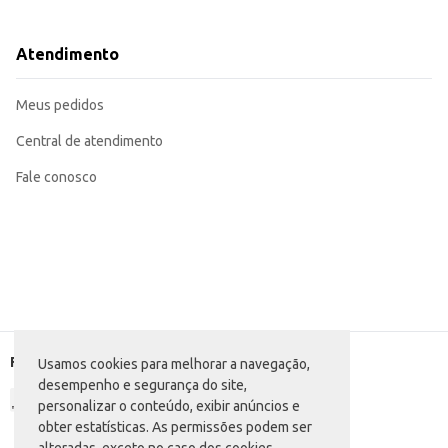
Dicas de Uso:
Consumo direto como aperitivo.
Ingrediente em receitas de doces e salgados.
Atendimento
Adicione a saladas, iogurtes ou outros pratos para um toque de sabor e textu
Ideal para revenda em pequenos comércios, como lojas de produtos naturais
O Pistache Pote com 100g da Atacadão S/A oferece praticidade e sabor em 
Meus pedidos
diversas preparações culinárias.
Central de atendimento
Fale conosco
Formas de pagamento
Usamos cookies para melhorar a navegação,
desempenho e segurança do site,
personalizar o conteúdo, exibir anúncios e
obter estatísticas. As permissões podem ser