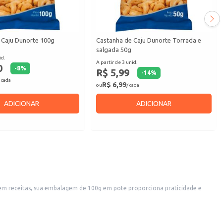
 Caju Dunorte 100g
Castanha de Caju Dunorte Torrada e
salgada 50g
id.
A partir de 3 unid.
0
-
8
%
R$ 5,99
-
14
%
 cada
R$ 6,99
ou
/ cada
ADICIONAR
ADICIONAR
 em receitas, sua embalagem de 100g em pote proporciona praticidade e