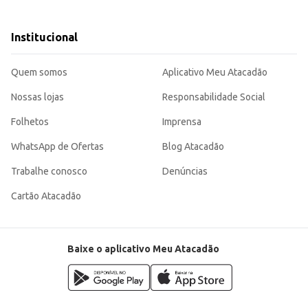
Institucional
ra.
 ou mercearias.
uma porção conveniente. Sua embalagem garante a qualidade e frescor do prod
Quem somos
Aplicativo Meu Atacadão
Nossas lojas
Responsabilidade Social
Folhetos
Imprensa
WhatsApp de Ofertas
Blog Atacadão
Trabalhe conosco
Denúncias
Cartão Atacadão
Baixe o aplicativo Meu Atacadão