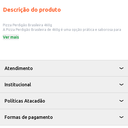
Descrição do produto
Pizza Perdigão Brasileira 460g
A Pizza Perdigão Brasileira de 460g é uma opção prática e saborosa para
quem busca uma refeição rápida e deliciosa. Ideal para ter sempre à mão,
Ver mais
seja para um jantar em família, um lanche com amigos ou para atender a
demanda do seu estabelecimento comercial.
Dicas de Uso:
Perfeita para revenda em mercados e pequenos comércios.
Uma ótima opção para quem busca praticidade no dia a dia.
Ideal para preparar em fornos domésticos ou industriais.
Excelente para lanchonetes e bares que desejam oferecer um cardápio
Atendimento
variado.
Com a Pizza Perdigão Brasileira, você garante um produto de qualidade e
sabor, agregando valor ao seu negócio ou facilitando suas refeições diárias.
Institucional
Políticas Atacadão
Formas de pagamento