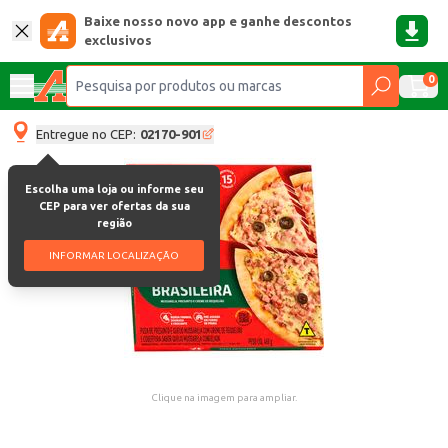
Baixe nosso novo app e ganhe descontos
exclusivos
0
Entregue no CEP:
02170-901
Escolha uma loja ou informe seu
CEP para ver ofertas da sua
região
INFORMAR LOCALIZAÇÃO
Clique na imagem para ampliar.