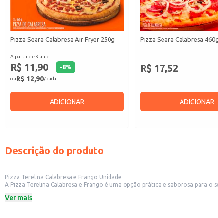
Pizza Seara Calabresa Air Fryer 250g
Pizza Seara Calabresa 460
A partir de 3 unid.
R$ 11,90
R$ 17,52
-
8
%
R$ 12,90
ou
/ cada
ADICIONAR
ADICIONAR
Descrição do produto
Pizza Terelina Calabresa e Frango Unidade
A Pizza Terelina Calabresa e Frango é uma opção prática e saborosa para o 
Ideal para revenda em mercados, padarias, lanchonetes e outros estabelecim
Ver mais
Também uma ótima opção para consumo em casa, em momentos de praticida
Dicas de Uso:
Para consumo imediato, basta aquecer em forno convencional ou microondas