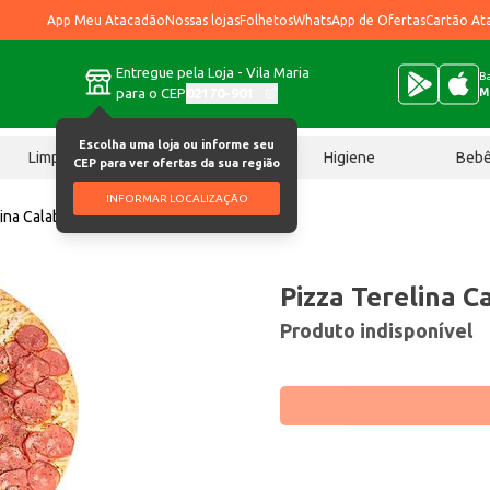
App Meu Atacadão
Nossas lojas
Folhetos
WhatsApp de Ofertas
Cartão At
Entregue pela Loja - Vila Maria
Ba
para o CEP
02170-901
M
Escolha uma loja ou informe seu
Limpeza
Chocolates
Higiene
Beb
CEP para ver ofertas da sua região
INFORMAR LOCALIZAÇÃO
ina Calabresa e frango un
Pizza Terelina C
Produto indisponível