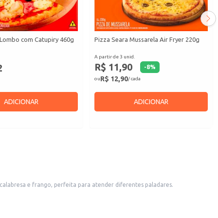
 Lombo com Catupiry 460g
Pizza Seara Mussarela Air Fryer 220g
A partir de 3 unid.
R$ 11,90
2
-
8
%
R$ 12,90
ou
/ cada
ADICIONAR
ADICIONAR
labresa e frango, perfeita para atender diferentes paladares.