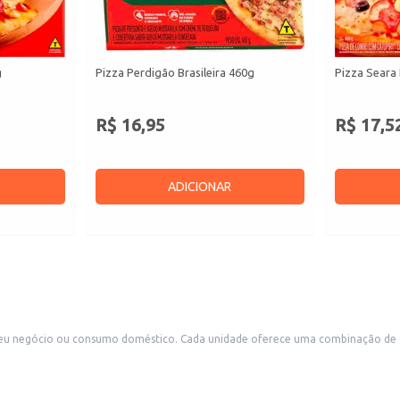
g
Pizza Perdigão Brasileira 460g
Pizza Seara
R$ 16,95
R$ 17,5
ADICIONAR
seu negócio ou consumo doméstico. Cada unidade oferece uma combinação de ca
entos comerciais.
de e sabor.
, seguindo as instruções da embalagem.