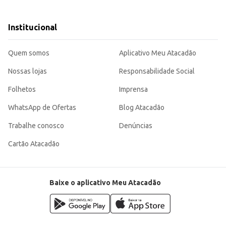
ualidade do produto.
outros acompanhamentos de sua preferência.
excelente opção para quem busca qualidade e conveniência. Sua combinação de 
Institucional
Quem somos
Aplicativo Meu Atacadão
Nossas lojas
Responsabilidade Social
Folhetos
Imprensa
WhatsApp de Ofertas
Blog Atacadão
Trabalhe conosco
Denúncias
Cartão Atacadão
Baixe o aplicativo Meu Atacadão