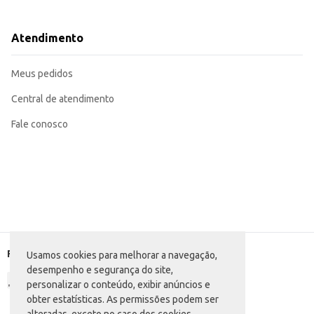
Para revenda, mantenha congelada até o momento da venda, garantindo a q
Sugira aos seus clientes o acompanhamento com refrigerantes, saladas ou 
A Pizza Terelina Calabresa e Frango oferece praticidade e sabor, sendo uma 
Atendimento
diferentes ocasiões.
Meus pedidos
Central de atendimento
Fale conosco
Formas de pagamento
Usamos cookies para melhorar a navegação,
desempenho e segurança do site,
personalizar o conteúdo, exibir anúncios e
obter estatísticas. As permissões podem ser