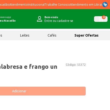
acadão
Atendimento
Institucional
Trabalhe Conosco
Atendimento em Libras
ixe o app
0
Bem-vindo
Entre ou cadastre-se
eu Atacadão
ês
Leites
Cafés
Super Ofertas
Código:
55372
alabresa e frango un
Adicionar