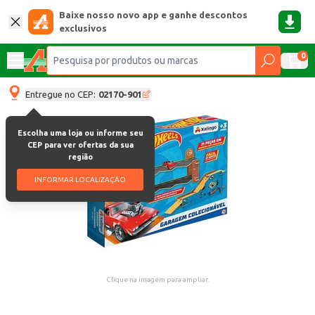
Baixe nosso novo app e ganhe descontos
exclusivos
0
Entregue no CEP:
02170-901
Escolha uma loja ou informe seu
CEP para ver ofertas da sua
região
INFORMAR LOCALIZAÇÃO
Clique na imagem para ampliar.