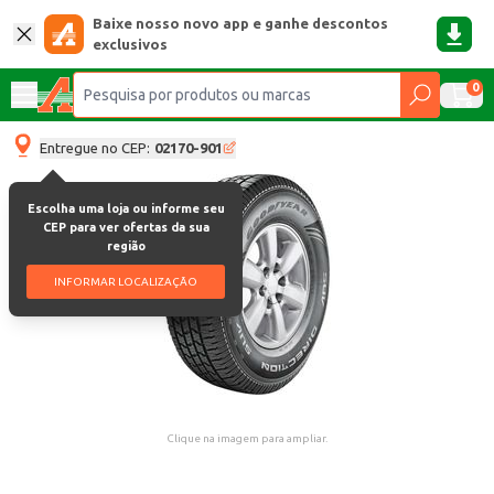
Baixe nosso novo app e ganhe descontos
exclusivos
0
Entregue no CEP:
02170-901
Escolha uma loja ou informe seu
CEP para ver ofertas da sua
região
INFORMAR LOCALIZAÇÃO
Clique na imagem para ampliar.