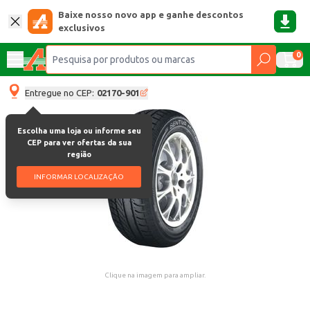
Baixe nosso novo app e ganhe descontos
exclusivos
0
Entregue no CEP:
02170-901
Escolha uma loja ou informe seu
CEP para ver ofertas da sua
região
INFORMAR LOCALIZAÇÃO
Clique na imagem para ampliar.