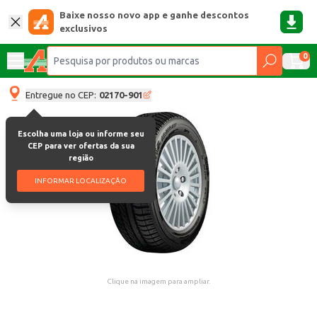
Baixe nosso novo app e ganhe descontos
exclusivos
0
Entregue no CEP:
02170-901
Escolha uma loja ou informe seu
CEP para ver ofertas da sua
região
INFORMAR LOCALIZAÇÃO
Clique na imagem para ampliar.