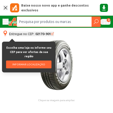
Baixe nosso novo app e ganhe descontos
exclusivos
0
Entregue no CEP:
02170-901
Escolha uma loja ou informe seu
CEP para ver ofertas da sua
região
INFORMAR LOCALIZAÇÃO
Clique na imagem para ampliar.