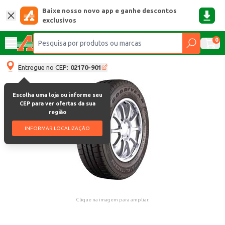
Baixe nosso novo app e ganhe descontos
exclusivos
0
Entregue no CEP:
02170-901
Escolha uma loja ou informe seu
CEP para ver ofertas da sua
região
INFORMAR LOCALIZAÇÃO
Clique na imagem para ampliar.