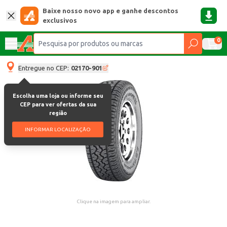
Baixe nosso novo app e ganhe descontos
exclusivos
0
Entregue no CEP:
02170-901
Escolha uma loja ou informe seu
CEP para ver ofertas da sua
região
INFORMAR LOCALIZAÇÃO
Clique na imagem para ampliar.