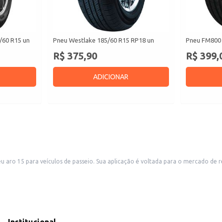
/60 R15 un
Pneu Westlake 185/60 R15 RP18 un
Pneu FM800 
R$ 375,90
R$ 399,
ADICIONAR
sição, atendendo a demanda de lojas de pneus, oficinas mecânicas e
ra revendedores.
ade do pneu com o seu automóvel.
 pneus, garantindo praticidade e agilidade no atendimento aos clientes. Sua distribuição em atacado 