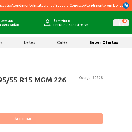
acadão
Atendimento
Institucional
Trabalhe Conosco
Atendimento em Libras
ixe o app
0
Bem-vindo
Entre ou cadastre-se
eu Atacadão
ês
Leites
Cafés
Super Ofertas
Código:
30508
95/55 R15 MGM 226
Adicionar