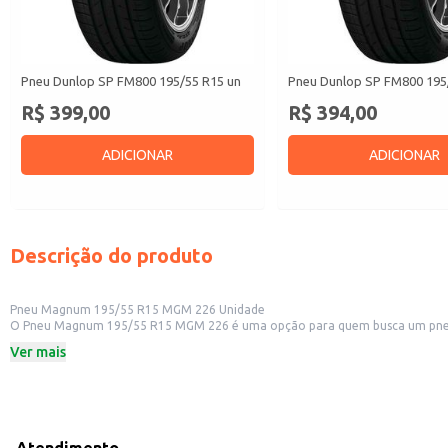
Pneu Dunlop SP FM800 195/55 R15 un
Pneu Dunlop SP FM800 195
R$ 399,00
R$ 394,00
ADICIONAR
ADICIONAR
Descrição do produto
Pneu Magnum 195/55 R15 MGM 226 Unidade
O Pneu Magnum 195/55 R15 MGM 226 é uma opção para quem busca um pneu aro 15 para veículos de passeio. Sua aplicação é voltada para o mercado de repo
borracharias. A venda em atacado permite um custo-benefício atrativo pa
Ver mais
Dicas de Uso:
Ideal para revenda em lojas de pneus e oficinas mecânicas.
Adequado para uso em veículos de passeio com aro 15.
Recomendamos consultar o manual do veículo para verificar a compatibilid
O Pneu Magnum 195/55 R15 MGM 226 oferece uma solução eficiente para a necessidade de reposição de
estoques e contribui para a otimização dos negócios de revenda.