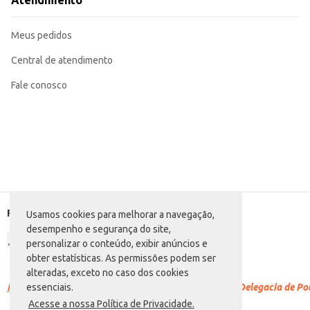
Atendimento
Marca: Magnum
Departamento: Automotivo
Categoria: Aro 15
Meus pedidos
Medida: 195/55 R15
Modelo: MGM 226
EAN: 6950306395406
Central de atendimento
Fale conosco
Formas de pagamento
Usamos cookies para melhorar a navegação,
desempenho e segurança do site,
personalizar o conteúdo, exibir anúncios e
obter estatísticas. As permissões podem ser
alteradas, exceto no caso dos cookies
Racismo é crime.
Denuncie. Disque 100 ou procure a Delegacia de Polí
essenciais.
Acesse a nossa Política de Privacidade.