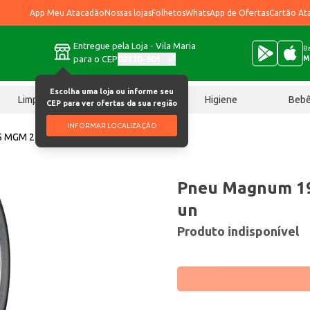
App Meu Atacadão
Nossas lojas
Folhetos
WhatsApp de Ofertas
Cartão At
Entregue pela Loja - Vila Maria
Ba
para o CEP
02170-901
M
Escolha uma loja ou informe seu
Limpeza
Chocolates
Higiene
Beb
CEP para ver ofertas da sua região
INFORMAR LOCALIZAÇÃO
5 MGM 226 un
Pneu Magnum 1
un
Produto indisponível