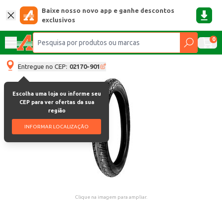
Baixe nosso novo app e ganhe descontos
exclusivos
0
Entregue no CEP:
02170-901
Escolha uma loja ou informe seu
CEP para ver ofertas da sua
região
INFORMAR LOCALIZAÇÃO
Clique na imagem para ampliar.