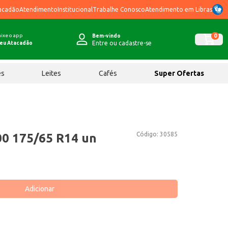
acadão
Atendimento
Institucional
Trabalhe Conosco
Atendimento em Libras
ixe o app
0
Bem-vindo
Entre ou cadastre-se
eu Atacadão
ês
Leites
Cafés
Super Ofertas
Código:
30585
00 175/65 R14 un
Adicionar