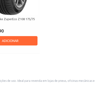
ke ZuperEco Z108 175/75
e
90
ADICIONAR