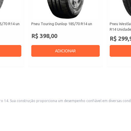
5/70 R14 un
Pneu Touring Dunlop 185/70 R14 un
Pneu Westla
R14 Unidad
R$ 398,00
R$ 299,
ADICIONAR
inas mecânicas e
ubstituir seus pneus desgastados.
alar o pneu.
 segurança e o correto funcionamento.
e balanceamento de pneus.