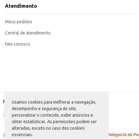
O Pneu Pirelli P2000 175/65 R14 oferece uma solução eficiente e prática par
Atendimento
ampla gama de aplicações.
Marca: Pirelli
Departamento: Automotivo
Meus pedidos
Categoria: Aro 14
Medida: 175/65 R14
EAN: 38536965
Central de atendimento
Fale conosco
Formas de pagamento
Usamos cookies para melhorar a navegação,
desempenho e segurança do site,
personalizar o conteúdo, exibir anúncios e
obter estatísticas. As permissões podem ser
alteradas, exceto no caso dos cookies
Racismo é crime.
Denuncie. Disque 100 ou procure a Delegacia de Polí
essenciais.