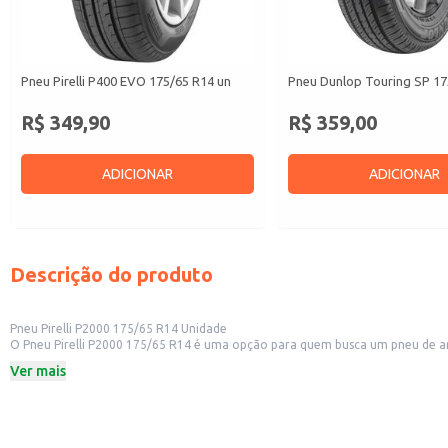
Pneu Pirelli P400 EVO 175/65 R14 un
Pneu Dunlop Touring SP 17
R$ 349,90
R$ 359,00
ADICIONAR
ADICIONAR
Descrição do produto
Pneu Pirelli P2000 175/65 R14 Unidade
O Pneu Pirelli P2000 175/65 R14 é uma opção para quem busca um pneu de aro 14. Sua construção proporciona um desempenho confiável em diversas condições de uso. Ideal para revenda em lojas de pneus, ofic
autopeças. Também é uma opção para consumidores finais que procuram s
Ver mais
Dicas de uso:
Verifique a pressão recomendada pelo fabricante do seu veículo antes de inst
Recomendamos a instalação por um profissional qualificado para garantir a
Para melhor desempenho e durabilidade, siga as recomendações de rodízio 
Este pneu é adequado para uso em veículos de passeio com aro 14.