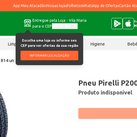
App Meu Atacadão
Nossas lojas
Folhetos
WhatsApp de Ofertas
Cartão At
Entregue pela Loja - Vila Maria
Ba
para o CEP
02170-901
M
Escolha uma loja ou informe seu
Limpeza
Chocolates
Higiene
Beb
CEP para ver ofertas da sua região
INFORMAR LOCALIZAÇÃO
5 R14 un
Pneu Pirelli P20
Produto indisponível