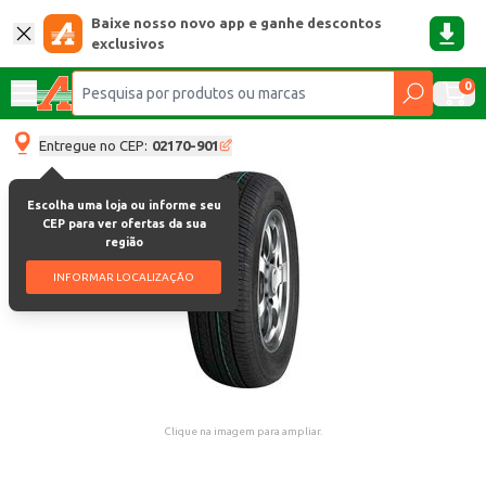
Baixe nosso novo app e ganhe descontos
exclusivos
0
Entregue no CEP:
02170-901
Escolha uma loja ou informe seu
CEP para ver ofertas da sua
região
INFORMAR LOCALIZAÇÃO
Clique na imagem para ampliar.