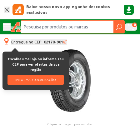
Baixe nosso novo app e ganhe descontos
exclusivos
0
Entregue no CEP:
02170-901
Escolha uma loja ou informe seu
CEP para ver ofertas da sua
região
INFORMAR LOCALIZAÇÃO
Clique na imagem para ampliar.