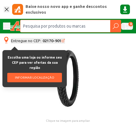
Baixe nosso novo app e ganhe descontos
exclusivos
0
Entregue no CEP:
02170-901
Escolha uma loja ou informe seu
CEP para ver ofertas da sua
região
INFORMAR LOCALIZAÇÃO
Clique na imagem para ampliar.